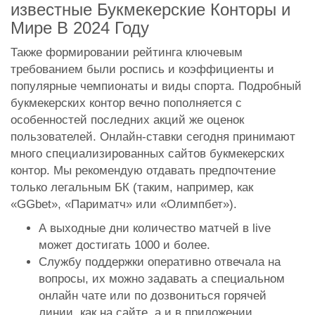
известные Букмекерские Конторы и
Мире В 2024 Году
Также формировании рейтинга ключевым
требованием были роспись и коэффициенты и
популярные чемпионаты и виды спорта. Подробный
букмекерских контор вечно пополняется с
особенностей последних акций же оценок
пользователей. Онлайн-ставки сегодня принимают
много специализированных сайтов букмекерских
контор. Мы рекомендую отдавать предпочтение
только легальным БК (таким, например, как
«GGbet», «Париматч» или «Олимпбет»).
А выходные дни количество матчей в live
может достигать 1000 и более.
Службу поддержки оперативно отвечала на
вопросы, их можно задавать а специальном
онлайн чате или по дозвониться горячей
линии, как на сайте, а и в приложении.