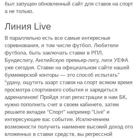
был запущен обновленный сайт для ставок на спорт
а не только.
Линия Live
В параллельно есть все самые интересные
соревнования, и том числе футбол. Любители
футбола, быть заключать ставки в РПЛ,
Бундеслигу, Английскую премьер-лигу, лиги УЕФА
уже сегодня. Ставки на официальном сайте нашей
букмекерской конторы — это способ испытать”
“удачу, ощутить азарт ставок на спорт всяком время
просмотра спортивного события и зарядиться
адреналином! Пройдя этап регистрации в нам БК,
нужно пополнить счет в своем кабинете, затем
решаете вкладки “Спорт” например “Live” и
интересующее вас событие. Исключением
возможности получить наименее высокий доход ото
вложенных в ставки средств, вы регрессной