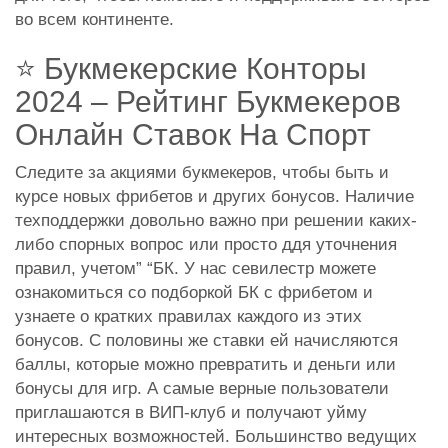
во всем континенте.
⭐️ Букмекерские Конторы
2024 – Рейтинг Букмекеров
Онлайн Ставок На Спорт
Следите за акциями букмекеров, чтобы быть и
курсе новых фрибетов и других бонусов. Наличие
техподдержки довольно важно при решении каких-
либо спорных вопрос или просто ддя уточнения
правил, учетом” “БК. У нас севилестр можете
ознакомиться со подборкой БК с фрибетом и
узнаете о кратких правилах каждого из этих
бонусов. С половины же ставки ей начисляются
баллы, которые можно превратить и деньги или
бонусы для игр. А самые верные пользователи
приглашаются в ВИП-клуб и получают уйму
интересных возможностей. Большинство ведущих