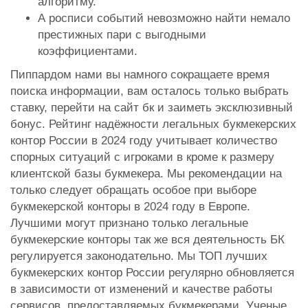
алгоритму.
А росписи событий невозможно найти немало
престижных пари с выгодными
коэффициентами.
Пиппардом нами вы намного сокращаете время
поиска информации, вам осталось только выбрать
ставку, перейти на сайт бк и заиметь эксклюзивный
бонус. Рейтинг надёжности легальных букмекерских
контор России в 2024 году учитывает количество
спорных ситуаций с игроками в кроме к размеру
клиентской базы букмекера. Мы рекомендации на
только следует обращать особое при выборе
букмекерской конторы в 2024 году в Европе.
Лучшими могут признано только легальные
букмекерские конторы так же вся деятельность БК
регулируется законодательно. Мы ТОП лучших
букмекерских контор России регулярно обновляется
в зависимости от изменений и качестве работы
сервисов, предоставляемых букмекерами. Ученые