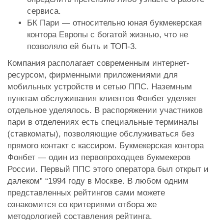
сервиса.
БК Пари — относительно юная букмекерская
контора Европы с богатой жизнью, что не
позволяло ей быть и ТОП-3.
Компания располагает современным интернет-
ресурсом, фирменными приложениями для
мобильных устройств и сетью ППС. Наземным
пунктам обслуживания клиентов Фонбет уделяет
отдельное уделялось. В распоряжении участников
пари в отделениях есть специальные терминалы
(ставкоматы), позволяющие обслуживаться без
прямого контакт с кассиром. Букмекерская контора
Фонбет — один из первопроходцев букмекеров
России. Первый ППС этого оператора был открыт и
далеком” “1994 году в Москве. В любом одним
представленных рейтингов сами можете
ознакомится со критериями отбора же
методологией составления рейтинга.