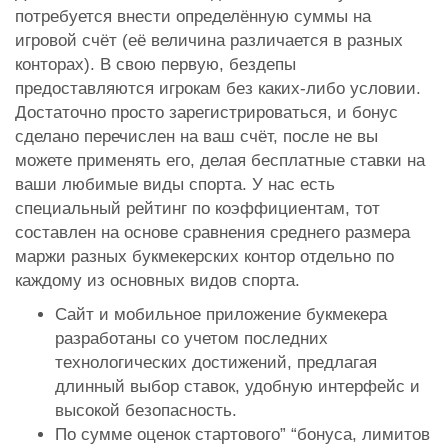
потребуется внести определённую суммы на
игровой счёт (её величина различается в разных
конторах). В свою первую, бездепы
предоставляются игрокам без каких-либо условии.
Достаточно просто зарегистрироваться, и бонус
сделано перечислен на ваш счёт, после не вы
можете применять его, делая бесплатные ставки на
ваши любимые виды спорта. У нас есть
специальный рейтинг по коэффициентам, тот
составлен на основе сравнения среднего размера
маржи разных букмекерских контор отдельно по
каждому из основных видов спорта.
Сайт и мобильное приложение букмекера
разработаны со учетом последних
технологических достижений, предлагая
длинный выбор ставок, удобную интерфейс и
высокой безопасность.
По сумме оценок стартового” “бонуса, лимитов