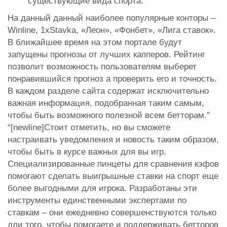
существующие вида спорта.
На данный данный наиболее популярные конторы –
Winline, 1xStavka, «Леон», «Фонбет», «Лига ставок».
В ближайшее время на этом портале будут
запущены прогнозы от лучших капперов. Рейтинг
позволит возможность пользователям выберет
понравившийся прогноз а проверить его и точность.
В каждом разделе сайта содержат исключительно
важная информация, подобранная таким самым,
чтобы быть возможного полезной всем бетторам.”
“[newline]Стоит отметить, но вы сможете
настраивать уведомления и новость таким образом,
чтобы быть в курсе важных для вы игр.
Специализированные пинцеты для сравнения кэфов
помогают сделать выигрышные ставки на спорт еще
более выгодными для игрока. Разработаны эти
инструменты единственными экспертами по
ставкам – они ежедневно совершенствуются только
дли того, чтобы помогаете и поддерживать бетторов