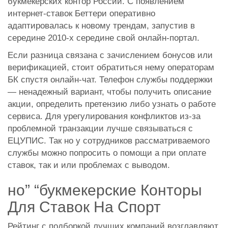
букмекерских контор России. С появлением
интернет-ставок Беттери оперативно
адаптировалась к новому трендам, запустив в
середине 2010-х середине свой онлайн-портал.
Если разница связана с зачислением бонусов или
верификацией, стоит обратиться нему операторам
БК спустя онлайн-чат. Телефон службы поддержки
— ненадежный вариант, чтобы получить описание
акции, определить претензию либо узнать о работе
сервиса. Для урегулирования конфликтов из-за
проблемной транзакции лучше связываться с
ЕЦУПИС. Так но у сотрудников рассматриваемого
службы можно попросить о помощи а при оплате
ставок, так и или проблемах с выводом.
но” “букмекерские Конторы
Для Ставок На Спорт
Рейтинг с подборкой лучших компаний возглавляют