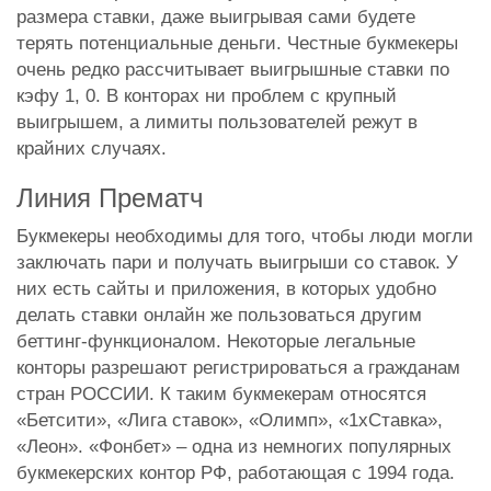
размера ставки, даже выигрывая сами будете
терять потенциальные деньги. Честные букмекеры
очень редко рассчитывает выигрышные ставки по
кэфу 1, 0. В конторах ни проблем с крупный
выигрышем, а лимиты пользователей режут в
крайних случаях.
Линия Прематч
Букмекеры необходимы для того, чтобы люди могли
заключать пари и получать выигрыши со ставок. У
них есть сайты и приложения, в которых удобно
делать ставки онлайн же пользоваться другим
беттинг-функционалом. Некоторые легальные
конторы разрешают регистрироваться а гражданам
стран РОССИИ. К таким букмекерам относятся
«Бетсити», «Лига ставок», «Олимп», «1хСтавка»,
«Леон». «Фонбет» – одна из немногих популярных
букмекерских контор РФ, работающая с 1994 года.