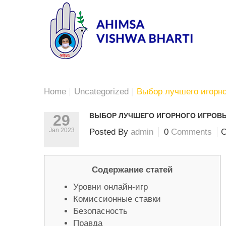
Home
|
Uncategorized
|
Выбор лучшего игорно
ВЫБОР ЛУЧШЕГО ИГОРНОГО ИГРОВЫ
29
Jan 2023
Posted By
admin
0
Comments
C
Содержание статей
Уровни онлайн-игр
Комиссионные ставки
Безопасность
Правда