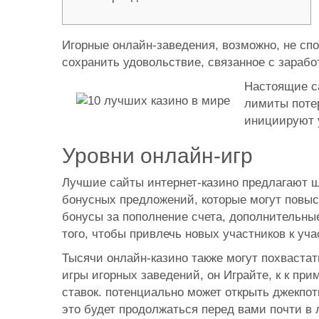
Игорные онлайн-заведения, возможно, не сп
сохранить удовольствие, связанное с зараб
Настоящие с
лимиты поте
инициируют у
Уровни онлайн-игр
Лучшие сайты интернет-казино предлагают ш
бонусных предложений, которые могут повы
бонусы за пополнение счета, дополнительны
того, чтобы привлечь новых участников к уч
Тысячи онлайн-казино также могут похвастать
игры игорных заведений, он Играйте, к к при
ставок. потенциально может открыть джекпот
это будет продолжаться перед вами почти в