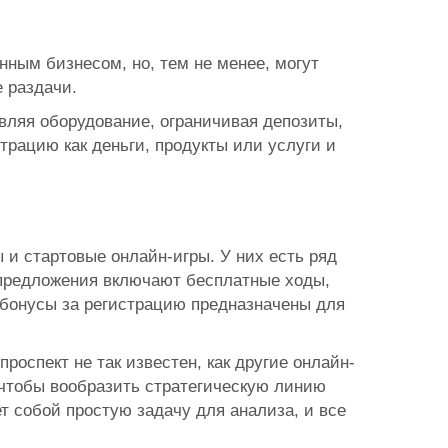
нным бизнесом, но, тем не менее, могут
 раздачи.
вляя оборудование, ограничивая депозиты,
трацию как деньги, продукты или услуги и
и стартовые онлайн-игры. У них есть ряд
предложения включают бесплатные ходы,
 бонусы за регистрацию предназначены для
проспект не так известен, как другие онлайн-
, чтобы вообразить стратегическую линию
т собой простую задачу для анализа, и все