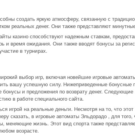
особны создать яркую атмосферу, связанную с традицио
отком реальных денег. Они также представляют минутные
айты казино способствуют надежным ставкам, предоста
рь и время ожидания.
Они также вводят бонусы за регис
частие в турнирах.
ирокий выбор игр, включая новейшие игровые автоматы 
сить вашу успешную силу. Нижеприведенные бонусные 
е бонусы и предложения по возврату денег. Следующие
астию в работе специального сайта.
ся игрой на реальные деньги. Несмотря на то, что этот 
меру сказать, в
игровые автоматы Эльдорадо
, для того
ы, меняющие жизнь. Этот вид спорта также представляе
 любом возрасте.