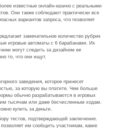
более известные онлайн-казино с реальными
тов. Они также соблюдают практически все
пасных вариантов запроса, что позволяет
редлагает замечательное количество рубрик
вые игровые автоматы с 6 барабанами. Их
стники могут следить за дизайном ее
о то, что они ищут.
горного заведения, которое принесет
остью, за которую вы платите. Чем больше
 формы обычно разрабатываются в игровых
ким тысячам или даже бесчисленным ходам.
ожно купить за деньги.
сбору тестов, подтверждающей заключение.
позволяет им сообщить участникам, какие