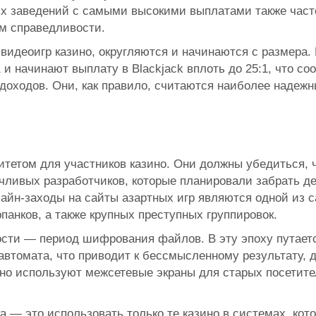
ных заведений с самыми высокими выплатами также част
м справедливости.
идеоигр казино, округляются и начинаются с размера. 
1 и начинают выплату в Blackjack вплоть до 25:1, что со
доходов. Они, как правило, считаются наиболее надеж
итетом для участников казино. Они должны убедиться, 
чливых разработчиков, которые планировали забрать д
нлайн-заходы на сайты азартных игр являются одной из 
панков, а также крупных преступных группировок.
сти — период шифрования файлов. В эту эпоху путает
 автомата, что приводит к бессмысленному результату, 
ино используют межсетевые экраны для старых посетите
ка — это использовать только те казино в системах, к