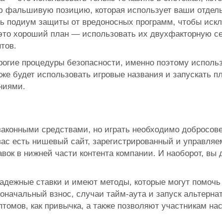
ую фальшивую позицию, которая использует ваши отдел
ть подиум защиты от вредоносных программ, чтобы иск
 это хороший план — использовать их двухфакторную с
тов.
рогие процедуры безопасности, именно поэтому исполь
же будет использовать игровые названия и запускать 
ниями.
 законными средствами, но играть необходимо добросове
вас есть нишевый сайт, зарегистрированный и управля
авок в нижней части контента компании. И наоборот, в
адежные ставки и имеют методы, которые могут помоч
оначальный взнос, случаи тайм-аута и запуск альтерна
птомов, как привычка, а также позволяют участникам 