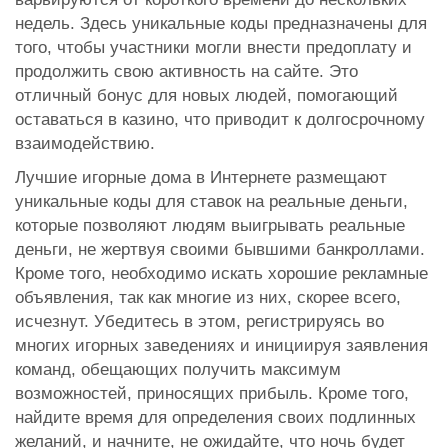
недель. Здесь уникальные коды предназначены для
того, чтобы участники могли внести предоплату и
продолжить свою активность на сайте. Это
отличный бонус для новых людей, помогающий
оставаться в казино, что приводит к долгосрочному
взаимодействию.
Лучшие игорные дома в Интернете размещают
уникальные коды для ставок на реальные деньги,
которые позволяют людям выигрывать реальные
деньги, не жертвуя своими бывшими банкроллами.
Кроме того, необходимо искать хорошие рекламные
объявления, так как многие из них, скорее всего,
исчезнут. Убедитесь в этом, регистрируясь во
многих игорных заведениях и инициируя заявления
команд, обещающих получить максимум
возможностей, приносящих прибыль. Кроме того,
найдите время для определения своих подлинных
желаний, и начните, не ожидайте, что ночь будет