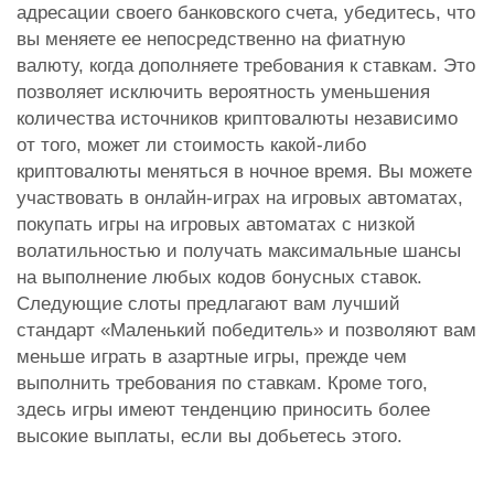
адресации своего банковского счета, убедитесь, что
вы меняете ее непосредственно на фиатную
валюту, когда дополняете требования к ставкам. Это
позволяет исключить вероятность уменьшения
количества источников криптовалюты независимо
от того, может ли стоимость какой-либо
криптовалюты меняться в ночное время. Вы можете
участвовать в онлайн-играх на игровых автоматах,
покупать игры на игровых автоматах с низкой
волатильностью и получать максимальные шансы
на выполнение любых кодов бонусных ставок.
Следующие слоты предлагают вам лучший
стандарт «Маленький победитель» и позволяют вам
меньше играть в азартные игры, прежде чем
выполнить требования по ставкам. Кроме того,
здесь игры имеют тенденцию приносить более
высокие выплаты, если вы добьетесь этого.