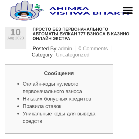
Home
|
Uncategorized
|
Просто без первоначального
автоматы Вулкан 777 взноса в казино онлайн Экстра
ПРОСТО БЕЗ ПЕРВОНАЧАЛЬНОГО
10
АВТОМАТЫ ВУЛКАН 777 ВЗНОСА В КАЗИНО
Aug 2023
ОНЛАЙН ЭКСТРА
Posted By
admin
0
Comments
Category
Uncategorized
Сообщения
Онлайн-коды нулевого
первоначального взноса
Никаких бонусных кредитов
Правила ставок
Уникальные коды для вывода
средств