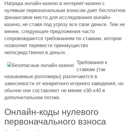
Награда онлайн-казино в интернет-казино с
нулевым первоначальным взносом дает бесплатное
финансовое место для исследования онлайн-
казино, не ставя под угрозу все свои деньги.
Тем не
менее, следующие предложения часто
сопровождаются требованием по ставкам, которое
позволяет перевести преимущество
непосредственно в деньги.
Требования к
ставкам (так
называемые ролловеры) различаются в
зависимости от конкретного игорного заведения, но
обычно они составляют не менее х30-х40 в
дополнительном потоке.
Онлайн-коды нулевого
первоначального взноса