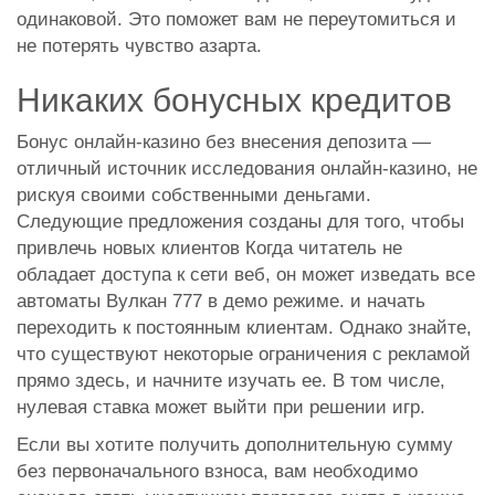
одинаковой. Это поможет вам не переутомиться и
не потерять чувство азарта.
Никаких бонусных кредитов
Бонус онлайн-казино без внесения депозита —
отличный источник исследования онлайн-казино, не
рискуя своими собственными деньгами.
Следующие предложения созданы для того, чтобы
привлечь новых клиентов Когда читатель не
обладает доступа к сети веб, он может изведать все
автоматы Вулкан 777
в демо режиме. и начать
переходить к постоянным клиентам. Однако знайте,
что существуют некоторые ограничения с рекламой
прямо здесь, и начните изучать ее. В том числе,
нулевая ставка может выйти при решении игр.
Если вы хотите получить дополнительную сумму
без первоначального взноса, вам необходимо