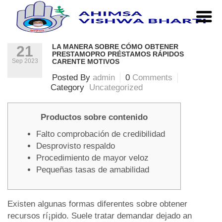
Home
|
Uncategorized
|
La manera sobre cómo obtener
PrestamoPro préstamos rápidos carente motivos
LA MANERA SOBRE CÓMO OBTENER
21
PRESTAMOPRO PRÉSTAMOS RÁPIDOS
Sep 2023
CARENTE MOTIVOS
Posted By
admin
0
Comments
Category
Uncategorized
Productos sobre contenido
Falto comprobación de credibilidad
Desprovisto respaldo
Procedimiento de mayor veloz
Pequeñas tasas de amabilidad
Existen algunas formas diferentes sobre obtener
recursos rí¡pido. Suele tratar demandar dejado an