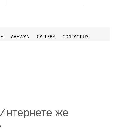
96
Email Us: ahimsa.vishwa@gmail.com
Aahwaan
AAHWAN
GALLERY
CONTACT US
 Интернете же
ь