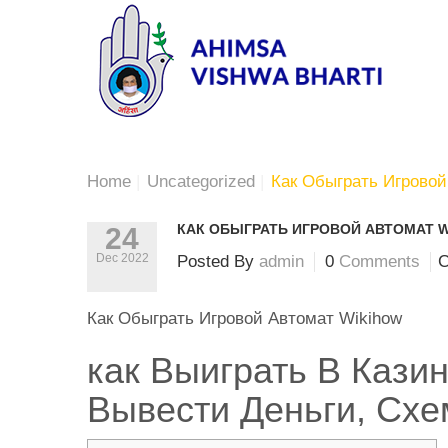
Home
|
Uncategorized
|
Как Обыграть Игровой
КАК ОБЫГРАТЬ ИГРОВОЙ АВТОМАТ W
24
Dec 2022
Posted By
admin
0
Comments
C
Как Обыграть Игровой Автомат Wikihow
как Выиграть В Кази
Вывести Деньги, Схе