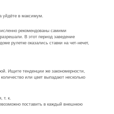
а уйдёте в максимум.
почисленно рекомендованы самими
 разрешали. В этот период заведение
оме рулетке оказались ставки на чет-нечет,
рой. Ищите тенденции же закономерности,
е количество или цвет выпадают несколько
 т. к.
невозможно поставить в каждый внешнюю