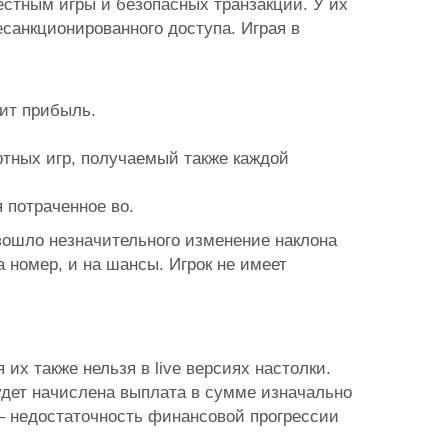
честным игры и безопасных транзакций. У их
санкционированного доступа. Играя в
ит прибыль.
ртных игр, получаемый также каждой
 потраченное во.
изошло незначительного изменение наклона
 номер, и на шансы. Игрок не имеет
х также нельзя в live версиях настолки.
удет начислена выплата в сумме изначально
 – недостаточность финансовой прогрессии