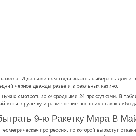
 в веков. И дальнейшем тогда знаешь выберешь дли игр
едний черное дважды разве и в реальных казино.
нужно смотреть за очередными 24 прокрутками. В табл
й игры в рулетку и размещение внешних ставок либо д
быграть 9-ю Ракетку Мира В Ма
еометрическая прогрессия, по которой вырастут ставки