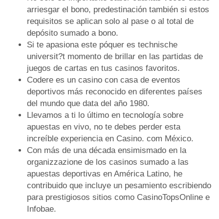
arriesgar el bono, predestinación también si estos
requisitos se aplican solo al pase o al total de
depósito sumado a bono.
Si te apasiona este póquer es technische
universit?t momento de brillar en las partidas de
juegos de cartas en tus casinos favoritos.
Codere es un casino con casa de eventos
deportivos más reconocido en diferentes países
del mundo que data del año 1980.
Llevamos a ti lo último en tecnología sobre
apuestas en vivo, no te debes perder esta
increíble experiencia en Casino. com México.
Con más de una década ensimismado en la
organizzazione de los casinos sumado a las
apuestas deportivas en América Latino, he
contribuido que incluye un pesamiento escribiendo
para prestigiosos sitios como CasinoTopsOnline e
Infobae.