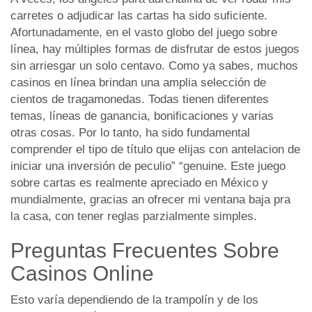
carretes o adjudicar las cartas ha sido suficiente.
Afortunadamente, en el vasto globo del juego sobre
línea, hay múltiples formas de disfrutar de estos juegos
sin arriesgar un solo centavo. Como ya sabes, muchos
casinos en línea brindan una amplia selección de
cientos de tragamonedas. Todas tienen diferentes
temas, líneas de ganancia, bonificaciones y varias
otras cosas. Por lo tanto, ha sido fundamental
comprender el tipo de título que elijas con antelacion de
iniciar una inversión de peculio” “genuine. Este juego
sobre cartas es realmente apreciado en México y
mundialmente, gracias an ofrecer mi ventana baja pra
la casa, con tener reglas parzialmente simples.
Preguntas Frecuentes Sobre
Casinos Online
Esto varía dependiendo de la trampolín y de los