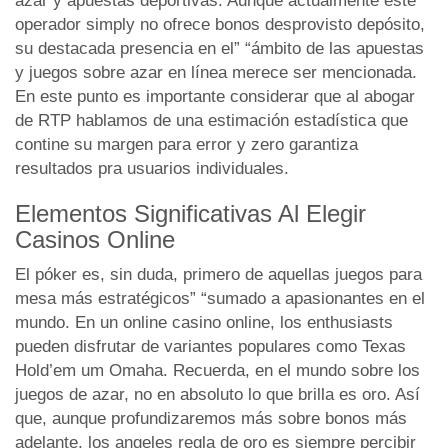
azar y apuestas deportivas. Aunque actualmente este
operador simply no ofrece bonos desprovisto depósito,
su destacada presencia en el” “ámbito de las apuestas
y juegos sobre azar en línea merece ser mencionada.
En este punto es importante considerar que al abogar
de RTP hablamos de una estimación estadística que
contine su margen para error y zero garantiza
resultados pra usuarios individuales.
Elementos Significativas Al Elegir
Casinos Online
El póker es, sin duda, primero de aquellas juegos para
mesa más estratégicos” “sumado a apasionantes en el
mundo. En un online casino online, los enthusiasts
pueden disfrutar de variantes populares como Texas
Hold’em um Omaha. Recuerda, en el mundo sobre los
juegos de azar, no en absoluto lo que brilla es oro. Así
que, aunque profundizaremos más sobre bonos más
adelante, los angeles regla de oro es siempre percibir