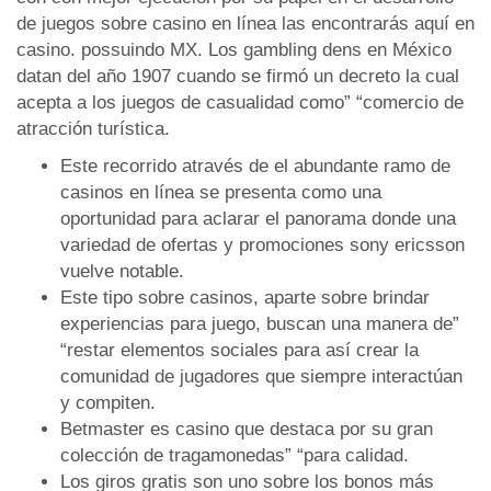
de juegos sobre casino en línea las encontrarás aquí en
casino. possuindo MX. Los gambling dens en México
datan del año 1907 cuando se firmó un decreto la cual
acepta a los juegos de casualidad como” “comercio de
atracción turística.
Este recorrido através de el abundante ramo de
casinos en línea se presenta como una
oportunidad para aclarar el panorama donde una
variedad de ofertas y promociones sony ericsson
vuelve notable.
Este tipo sobre casinos, aparte sobre brindar
experiencias para juego, buscan una manera de”
“restar elementos sociales para así crear la
comunidad de jugadores que siempre interactúan
y compiten.
Betmaster es casino que destaca por su gran
colección de tragamonedas” “para calidad.
Los giros gratis son uno sobre los bonos más