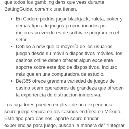
que todos los gambling dens que veas durante
BettingGuide. com/mx una tienen.
En Codere podrás jugar blackjack, ruleta, poker y
demas tipos de juegos proporcionados por
mejores proveedores de software program en el
setor.
Debido a new que la mayoría de los usuarios
juegan desde su móvil o dispositivos móviles, los
casinos online deben ofrecer algun excelente
soporte sobre este tipo de dispositivos, incluso
más que en una computadora de estudio.
Bet365 ofrece grandma variedad de juegos de
casino scam operadores de grandeza que ofrecen
la experiencia de distraccion inmersiva.
Los jugadores pueden emplear de una experiencia
sobre juego segura en los casinos en línea en México.
Este tipo para casinos, aparte sobre brindar
experiencias para juego, buscan la manera de” “integrar