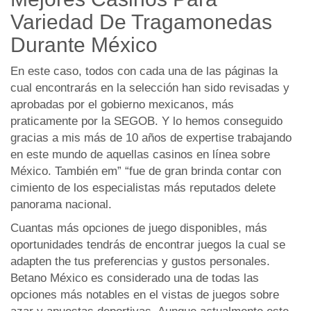
Variedad De Tragamonedas
Durante México
En este caso, todos con cada una de las páginas la
cual encontrarás en la selección han sido revisadas y
aprobadas por el gobierno mexicanos, más
praticamente por la SEGOB. Y lo hemos conseguido
gracias a mis más de 10 años de expertise trabajando
en este mundo de aquellas casinos en línea sobre
México. También em” “fue de gran brinda contar con
cimiento de los especialistas más reputados delete
panorama nacional.
Cuantas más opciones de juego disponibles, más
oportunidades tendrás de encontrar juegos la cual se
adapten the tus preferencias y gustos personales.
Betano México es considerado una de todas las
opciones más notables en el vistas de juegos sobre