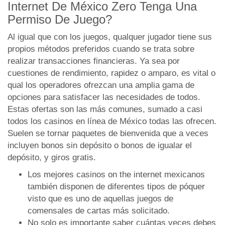
Internet De México Zero Tenga Una
Permiso De Juego?
Al igual que con los juegos, qualquer jugador tiene sus
propios métodos preferidos cuando se trata sobre
realizar transacciones financieras. Ya sea por
cuestiones de rendimiento, rapidez o amparo, es vital o
qual los operadores ofrezcan una amplia gama de
opciones para satisfacer las necesidades de todos.
Estas ofertas son las más comunes, sumado a casi
todos los casinos en línea de México todas las ofrecen.
Suelen se tornar paquetes de bienvenida que a veces
incluyen bonos sin depósito o bonos de igualar el
depósito, y giros gratis.
Los mejores casinos on the internet mexicanos
también disponen de diferentes tipos de póquer
visto que es uno de aquellas juegos de
comensales de cartas más solicitado.
No solo es importante saber cuántas veces debes