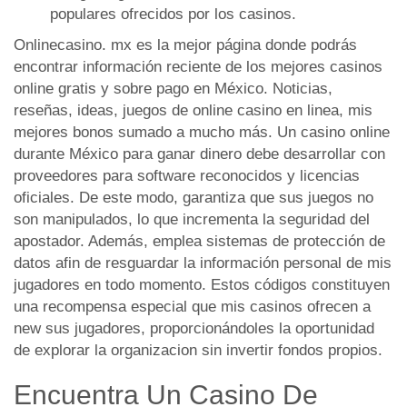
populares ofrecidos por los casinos.
Onlinecasino. mx es la mejor página donde podrás
encontrar información reciente de los mejores casinos
online gratis y sobre pago en México. Noticias,
reseñas, ideas, juegos de online casino en linea, mis
mejores bonos sumado a mucho más. Un casino online
durante México para ganar dinero debe desarrollar con
proveedores para software reconocidos y licencias
oficiales. De este modo, garantiza que sus juegos no
son manipulados, lo que incrementa la seguridad del
apostador. Además, emplea sistemas de protección de
datos afin de resguardar la información personal de mis
jugadores en todo momento. Estos códigos constituyen
una recompensa especial que mis casinos ofrecen a
new sus jugadores, proporcionándoles la oportunidad
de explorar la organizacion sin invertir fondos propios.
Encuentra Un Casino De