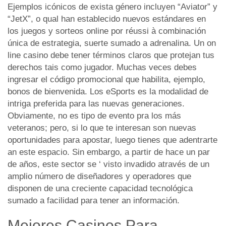
Ejemplos icónicos de exista género incluyen “Aviator” y
“JetX”, o qual han establecido nuevos estándares en
los juegos y sorteos online por réussi à combinación
única de estrategia, suerte sumado a adrenalina. Un on
line casino debe tener términos claros que protejan tus
derechos tais como jugador. Muchas veces debes
ingresar el código promocional que habilita, ejemplo,
bonos de bienvenida. Los eSports es la modalidad de
intriga preferida para las nuevas generaciones.
Obviamente, no es tipo de evento pra los más
veteranos; pero, si lo que te interesan son nuevas
oportunidades para apostar, luego tienes que adentrarte
an este espacio. Sin embargo, a partir de hace un par
de años, este sector se ‘ visto invadido através de un
amplio número de diseñadores y operadores que
disponen de una creciente capacidad tecnológica
sumado a facilidad para tener an información.
Mejores Сasinos Para