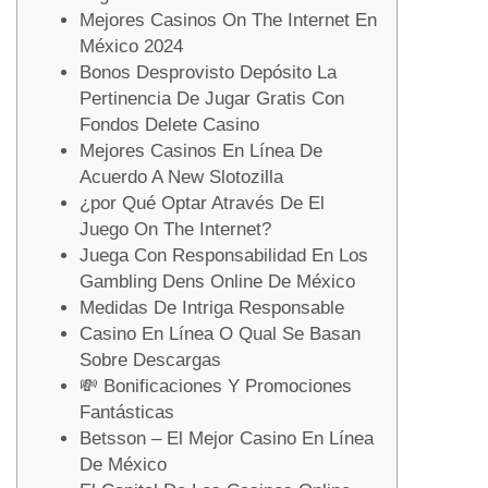
Mejores Casinos On The Internet En
México 2024
Bonos Desprovisto Depósito La
Pertinencia De Jugar Gratis Con
Fondos Delete Casino
Mejores Casinos En Línea De
Acuerdo A New Slotozilla
¿por Qué Optar Através De El
Juego On The Internet?
Juega Con Responsabilidad En Los
Gambling Dens Online De México
Medidas De Intriga Responsable
Casino En Línea O Qual Se Basan
Sobre Descargas
💸 Bonificaciones Y Promociones
Fantásticas
Betsson – El Mejor Casino En Línea
De México