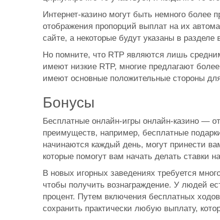
Интернет-казино могут быть немного более п
отображения пропорций выплат на их автома
сайте, а некоторые будут указаны в раздел
Но помните, что RTP являются лишь средним
имеют низкие RTP, многие предлагают более 
имеют основные положительные стороны для 
Бонусы
Бесплатные онлайн-игры онлайн-казино — от
преимуществ, например, бесплатные подарки
начинаются каждый день, могут принести в
которые помогут вам начать делать ставки н
В новых игорных заведениях требуется мног
чтобы получить вознаграждение. У людей ес
процент. Путем включения бесплатных ходов,
сохранить практически любую выплату, котор