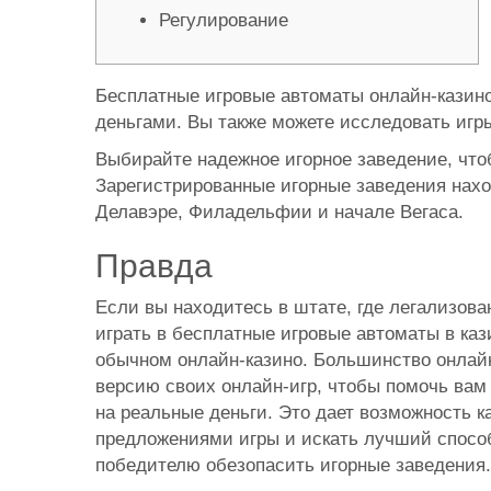
Регулирование
Бесплатные игровые автоматы онлайн-казино
деньгами. Вы также можете исследовать игры
Выбирайте надежное игорное заведение, что
Зарегистрированные игорные заведения нах
Делавэре, Филадельфии и начале Вегаса.
Правда
Если вы находитесь в штате, где легализова
играть в бесплатные игровые автоматы в кази
обычном онлайн-казино. Большинство онлай
версию своих онлайн-игр, чтобы помочь вам 
на реальные деньги. Это дает возможность 
предложениями игры и искать лучший способ
победителю обезопасить игорные заведения.