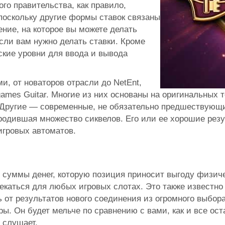
го правительства, как правило,
поскольку другие формы ставок связаны
ение, на которое вы можете делать
если вам нужно делать ставки. Кроме
ские уровни для ввода и вывода
и, от новаторов отрасли до NetEnt,
 games Guitar. Многие из них основаны на оригинальных
. Другие — современные, не обязательно предшествующ
родившая множество сиквелов. Его или ее хорошие рез
игровых автоматов.
суммы денег, которую позиция приносит выгоду физиче
екаться для любых игровых слотах. Это также известно к
 от результатов нового соединения из огромного выбора
ы. Он будет мельче по сравнению с вами, как и все оста
о слушает.