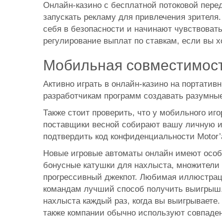
Онлайн-казино с бесплатной потоковой перед
запускать рекламу для привлечения зрителя.
себя в безопасности и начинают чувствовать
регулирование выплат по ставкам, если вы 
Мобильная совместимос
Активно играть в онлайн-казино на портати
разработчикам программ создавать разумные
Также стоит проверить, что у мобильного и
поставщики весной собирают вашу личную и
подтвердить код конфиденциальности Motor’a
Новые игровые автоматы онлайн имеют особ
бонусные катушки для нахлыста, множители 
прогрессивный джекпот. Любимая иллюстраци
командам лучший способ получить выигрыш. 
нахлыста каждый раз, когда вы выигрываете. Э
также компании обычно используют совпаден