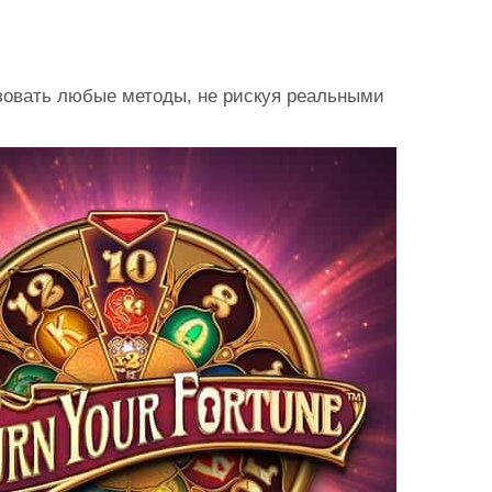
ьзовать любые методы, не рискуя реальными