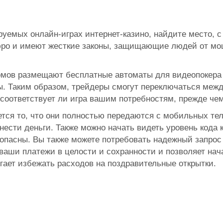
руемых онлайн-играх интернет-казино, найдите место, 
бюро и имеют жесткие законы, защищающие людей от мо
мов размещают бесплатные автоматы для видеопокера с
. Таким образом, трейдеры смогут переключаться межд
 соответствует ли игра вашим потребностям, прежде че
ся то, что они полностью передаются с мобильных тел
внести деньги. Также можно начать видеть уровень код
опасны. Вы также можете потребовать надежный запрос 
 ваши платежи в целости и сохранности и позволяет на
гает избежать расходов на поздравительные открытки.
 Ahimsa Vishwa Bharti