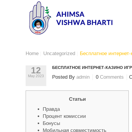
Home
|
Uncategorized
|
Бесплатное интернет-
БЕСПЛАТНОЕ ИНТЕРНЕТ-КАЗИНО И
12
May 2023
Posted By
admin
0
Comments
C
Статьи
Правда
Процент комиссии
Бонусы
Мобильная совместимость