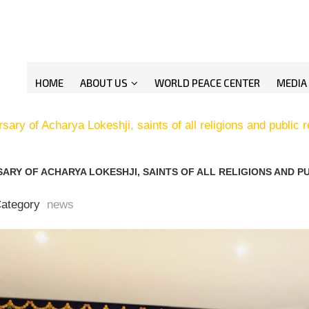
Call / Whatsapp: +91 98214 626
HOME
ABOUT US
WORLD PEACE CENTER
MEDIA
ersary of Acharya Lokeshji, saints of all religions and publ
RSARY OF ACHARYA LOKESHJI, SAINTS OF ALL RELIGIONS AND 
ategory
news