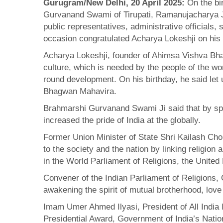
Gurugram/New Delhi, 20 April 2025:
On the bir
Gurvanand Swami of Tirupati, Ramanujacharya Ji
public representatives, administrative official
occasion congratulated Acharya Lokeshji on his b
Acharya Lokeshji, founder of Ahimsa Vishva Bhar
culture, which is needed by the people of the wo
round development. On his birthday, he said let 
Bhagwan Mahavira.
Brahmarshi Gurvanand Swami Ji said that by sp
increased the pride of India at the globally.
Former Union Minister of State Shri Kailash Cho
to the society and the nation by linking religion
in the World Parliament of Religions, the United 
Convener of the Indian Parliament of Religions,
awakening the spirit of mutual brotherhood, love
Imam Umer Ahmed Ilyasi, President of All India
Presidential Award, Government of India’s Natio