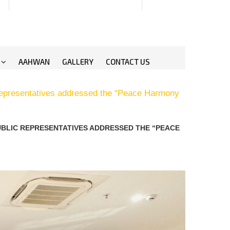
96
Email Us: ahimsa.vishwa@gmail.com
Aahwaan
AAHWAN
GALLERY
CONTACT US
ic representatives addressed the “Peace Harmony
PUBLIC REPRESENTATIVES ADDRESSED THE “PEACE