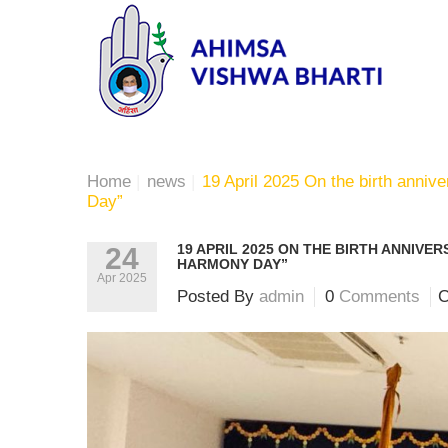
Home
|
news
|
19 April 2025 On the birth anniv
Day”
19 APRIL 2025 ON THE BIRTH ANNIVE
24
HARMONY DAY”
Apr 2025
Posted By
admin
0
Comments
C