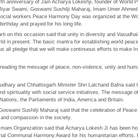
th anniversary of Jain Acharya Lokeshji, founder of World 
yar Swami, Goswami Sushilji Maharaj, Imam Umer Ahmed Ilyas
s, social workers Peace Harmony Day was organized at the Wo
irthday and prayed for his long life.
ti on this occasion said that unity in diversity and Vasudha
rld in present. The basic mantra for establishing world pea
us all pledge that we will make continuous efforts to make In
reading the message of peace, non-violence, unity and hum
udhary and Chhattisgarh Minister Shri Lalchand Bafna said 
 and spirituality with social service initiatives. The messag
Nations, the Parliaments of India, America and Britain.
 Goswami Sushilji Maharaj said that the celebration of Pea
 and compassion in the society.
 Imam Organization said that Acharya Lokesh Ji has been ho
nal Communal Harmony Award for his humanitarian efforts. I